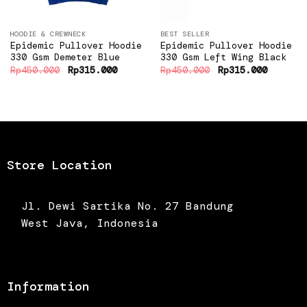
HOODIE & CREWNECK
BEST SELLER
Epidemic Pullover Hoodie
Epidemic Pullover Hoodie
330 Gsm Demeter Blue
330 Gsm Left Wing Black
Original
Current
Original
Current
Rp
450.000
Rp
315.000
Rp
450.000
Rp
315.000
price
price
price
price
was:
is:
was:
is:
Rp450.000.
Rp315.000.
Rp450.000.
Rp315.0
Store Location
Jl. Dewi Sartika No. 27 Bandung
West Java, Indonesia
Information