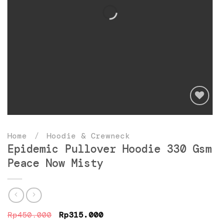
Add
to
Home
/
Hoodie & Crewneck
wishlist
Epidemic Pullover Hoodie 330 Gsm
Peace Now Misty
Original
Current
Rp
450.000
Rp
315.000