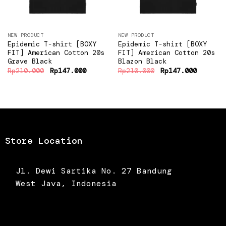
NEW PRODUCT
NEW PRODUCT
Epidemic T-shirt [BOXY
Epidemic T-shirt [BOXY
FIT] American Cotton 20s
FIT] American Cotton 20s
Grave Black
Blazon Black
Original
Current
Original
Current
Rp
210.000
Rp
147.000
Rp
210.000
Rp
147.000
price
price
price
price
was:
is:
was:
is:
Rp210.000.
Rp147.000.
Rp210.000.
Rp147.0
Store Location
Jl. Dewi Sartika No. 27 Bandung
West Java, Indonesia