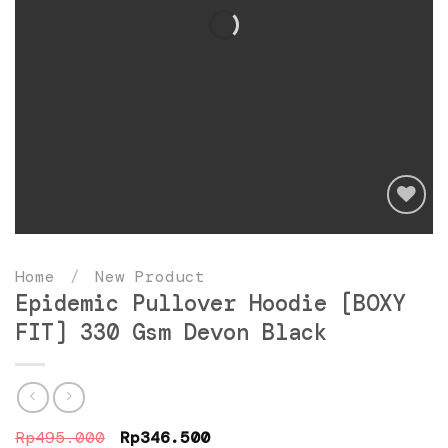
Add
to
Home
/
New Product
wishlist
Epidemic Pullover Hoodie [BOXY
FIT] 330 Gsm Devon Black
Original
Current
Rp
495.000
Rp
346.500