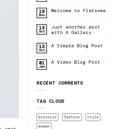
Welcome to Flatsome
19
Nov
Just another post
13
Oct
with A Gallery
A Simple Blog Post
13
Oct
A Video Blog Post
01
Jan
RECENT COMMENTS
TAG CLOUD
brooklyn
fashion
style
women
t amet