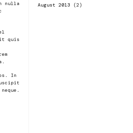
n nulla
August 2013
(2)
c
el
it quis
rem
a.
os. In
uscipit
 neque.