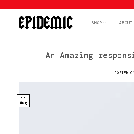
Skip
to
content
SHOP
ABOUT
An Amazing respons
POSTED 
11
Aug