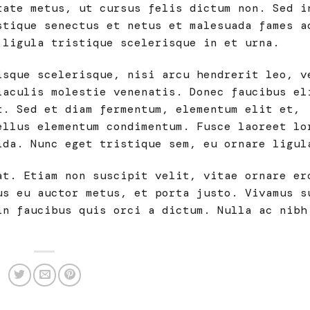
tate metus, ut cursus felis dictum non. Sed i
stique senectus et netus et malesuada fames a
 ligula tristique scelerisque in et urna.
isque scelerisque, nisi arcu hendrerit leo, v
iaculis molestie venenatis. Donec faucibus el
t. Sed et diam fermentum, elementum elit et,
ellus elementum condimentum. Fusce laoreet lo
ida. Nunc eget tristique sem, eu ornare ligul
at. Etiam non suscipit velit, vitae ornare er
us eu auctor metus, et porta justo. Vivamus s
in faucibus quis orci a dictum. Nulla ac nibh