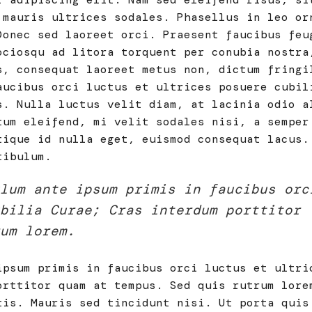
 mauris ultrices sodales. Phasellus in leo or
Donec sed laoreet orci. Praesent faucibus feu
ociosqu ad litora torquent per conubia nostra
s, consequat laoreet metus non, dictum fringi
aucibus orci luctus et ultrices posuere cubil
s. Nulla luctus velit diam, at lacinia odio a
tum eleifend, mi velit sodales nisi, a semper
tique id nulla eget, euismod consequat lacus.
tibulum.
ulum ante ipsum primis in faucibus orc
bilia Curae; Cras interdum porttitor
um lorem.
ipsum primis in faucibus orci luctus et ultri
orttitor quam at tempus. Sed quis rutrum lore
tis. Mauris sed tincidunt nisi. Ut porta quis